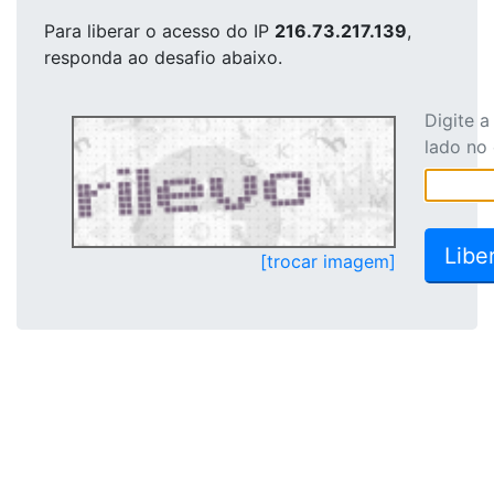
Para liberar o acesso
do IP
216.73.217.139
,
responda ao desafio abaixo.
Digite 
lado no
[trocar imagem]