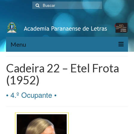
Buscar
por:
Menu
Home
Cadeira 22 – Etel Frota
História
(1952)
Diretoria
• 4.º Ocupante •
Acadêmicos
Estatuto
Publicações