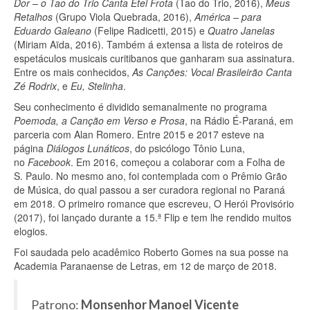
Dor – o Tao do Trio Canta Etel Frota
(Tao do Trio, 2016),
Meus
Retalhos
(Grupo Viola Quebrada, 2016),
América – para
Eduardo Galeano
(Felipe Radicetti, 2015) e
Quatro Janelas
(Miriam Aïda, 2016). Também á extensa a lista de roteiros de
espetáculos musicais curitibanos que ganharam sua assinatura.
Entre os mais conhecidos,
As Canções: Vocal Brasileirão Canta
Zé Rodrix
, e
Eu, Stelinha
.
Seu conhecimento é dividido semanalmente no programa
Poemoda, a Canção em Verso e Prosa
, na Rádio É-Paraná, em
parceria com Alan Romero. Entre 2015 e 2017 esteve na
página
Diálogos Lunáticos
, do psicólogo Tônio Luna,
no
Facebook
. Em 2016, começou a colaborar com a Folha de
S. Paulo. No mesmo ano, foi contemplada com o Prêmio Grão
de Música, do qual passou a ser curadora regional no Paraná
em 2018. O primeiro romance que escreveu, O Herói Provisório
(2017), foi lançado durante a 15.ª Flip e tem lhe rendido muitos
elogios.
Foi saudada pelo acadêmico Roberto Gomes na sua posse na
Academia Paranaense de Letras, em 12 de março de 2018.
Patrono:
Monsenhor Manoel Vicente