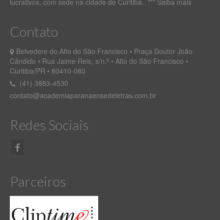
lucrativos, com sede na cidade de Curitiba. ***
Saiba mais
Contato
Belvedere do Alto do São Francisco • Praça Doutor João
Cândido • Rua Jaime Reis, s/n.º • Alto do São Francisco •
Curitiba/PR • 80410-080
(41) 3883-4530
contato@academiaparanaensedeletras.com.br
Redes Sociais
Parceiros