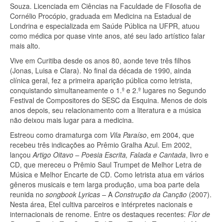
Souza. Licenciada em Ciências na Faculdade de Filosofia de
Cornélio Procópio, graduada em Medicina na Estadual de
Londrina e especializada em Saúde Pública na UFPR, atuou
como médica por quase vinte anos, até seu lado artístico falar
mais alto.
Vive em Curitiba desde os anos 80, aonde teve três filhos
(Jonas, Luisa e Clara). No final da década de 1990, ainda
clínica geral, fez a primeira aparição pública como letrista,
conquistando simultaneamente o 1.º e 2.º lugares no Segundo
Festival de Compositores do SESC da Esquina. Menos de dois
anos depois, seu relacionamento com a literatura e a música
não deixou mais lugar para a medicina.
Estreou como dramaturga com
Vila Paraíso
, em 2004, que
recebeu três indicações ao Prêmio Gralha Azul. Em 2002,
lançou
Artigo Oitavo
–
Poesia Escrita, Falada e Cantada
, livro e
CD, que mereceu o Prêmio Saul Trumpet de Melhor Letra de
Música e Melhor Encarte de CD. Como letrista atua em vários
gêneros musicais e tem larga produção, uma boa parte dela
reunida no
songbook
Lyricas
– A
Construção da Canção
(2007).
Nesta área, Etel cultiva parceiros e intérpretes nacionais e
internacionais de renome. Entre os destaques recentes:
Flor de