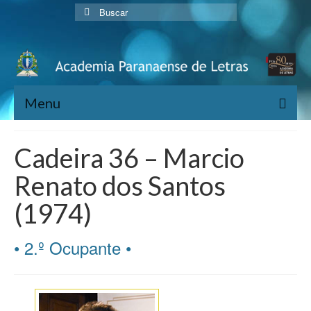
Buscar
por:
Menu
Home
Cadeira 36 – Marcio
História
Renato dos Santos
Diretoria
(1974)
Acadêmicos
• 2.º Ocupante •
Estatuto
Publicações