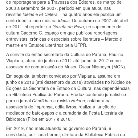
de reportagens para a Travessa dos Editores, de março de
2003 a setembro de 2007, período em que atuou nas
revistas
Ideias
e
Et Cetera
– há quatro anos ele publica um
conto inédito todo mês na
Ideias
. De outubro de 2007 até abril
de 2011 foi repórter na
Gazeta do Povo
, no suplemento de
cultura Caderno G, espaço em que publicou reportagens,
entrevistas, crônicas e especiais sobre literatura – Marcio é
mestre em Estudos Literários pela UFPR.
A convite do então secretário da Cultura do Paraná, Paulino
Viapiana, atuou de junho de 2011 até junho de 2012 como
assessor de comunicação do Museu Oscar Niemeyer (MON).
Em seguida, também convidado por Viapiana, assume em
junho de 2012 (até dezembro de 2018) atividades no Núcleo de
Edições da Secretaria de Estado da Cultura, nas dependências
da Biblioteca Pública do Paraná. Produz conteúdo jornalístico
para o jornal
Cândido
e a revista
Helena
, colabora na
assessoria de imprensa, edita livros, realiza a função de
mediador de bate-papos e a curadoria da Festa Literária da
Biblioteca (Flibi) em 2017 e 2018.
Em 2019, não mais atuando no governo do Paraná, é
convidado, por Ilana Lerner, diretora da Biblioteca Pública do