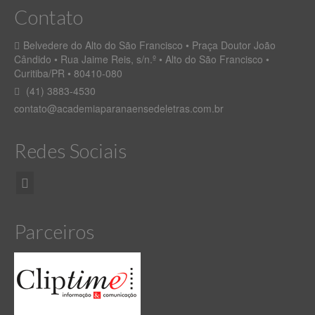
Contato
Belvedere do Alto do São Francisco • Praça Doutor João
Cândido • Rua Jaime Reis, s/n.º • Alto do São Francisco •
Curitiba/PR • 80410-080
(41) 3883-4530
contato@academiaparanaensedeletras.com.br
Redes Sociais
Parceiros