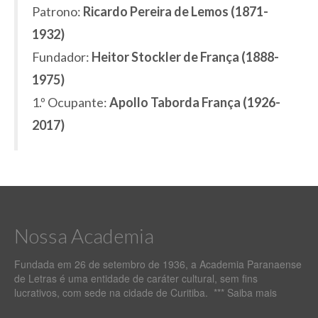
Patrono:
Ricardo Pereira de Lemos (1871-
1932)
Fundador:
Heitor Stockler de França (1888-
1975)
1.º Ocupante:
Apollo Taborda França (1926-
2017)
Nossa Academia
Fundada em 26 de setembro de 1936, a Academia Paranaense
de Letras é uma entidade de caráter cultural, sem fins
lucrativos, com sede na cidade de Curitiba. ***
Saiba mais