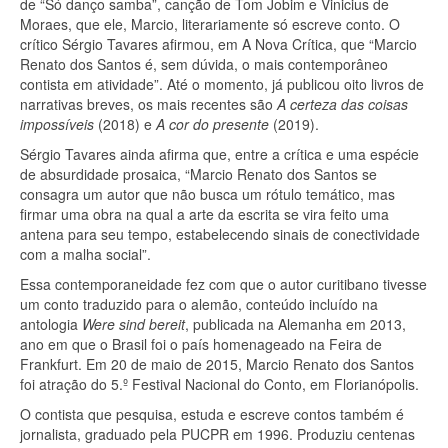
de “Só danço samba”, canção de Tom Jobim e Vinicius de
Moraes, que ele, Marcio, literariamente só escreve conto. O
crítico Sérgio Tavares afirmou, em A Nova Crítica, que “Marcio
Renato dos Santos é, sem dúvida, o mais contemporâneo
contista em atividade”. Até o momento, já publicou oito livros de
narrativas breves, os mais recentes são
A certeza das coisas
impossíveis
(2018) e
A cor do presente
(2019).
Sérgio Tavares ainda afirma que, entre a crítica e uma espécie
de absurdidade prosaica, “Marcio Renato dos Santos se
consagra um autor que não busca um rótulo temático, mas
firmar uma obra na qual a arte da escrita se vira feito uma
antena para seu tempo, estabelecendo sinais de conectividade
com a malha social”.
Essa contemporaneidade fez com que o autor curitibano tivesse
um conto traduzido para o alemão, conteúdo incluído na
antologia
Were sind bereit
, publicada na Alemanha em 2013,
ano em que o Brasil foi o país homenageado na Feira de
Frankfurt. Em 20 de maio de 2015, Marcio Renato dos Santos
foi atração do 5.º Festival Nacional do Conto, em Florianópolis.
O contista que pesquisa, estuda e escreve contos também é
jornalista, graduado pela PUCPR em 1996. Produziu centenas