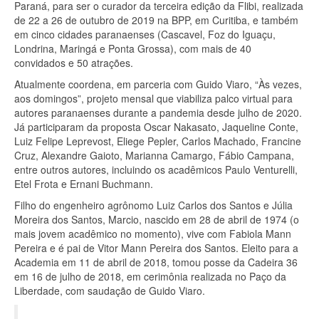
Paraná, para ser o curador da terceira edição da Flibi, realizada
de 22 a 26 de outubro de 2019 na BPP, em Curitiba, e também
em cinco cidades paranaenses (Cascavel, Foz do Iguaçu,
Londrina, Maringá e Ponta Grossa), com mais de 40
convidados e 50 atrações.
Atualmente coordena, em parceria com Guido Viaro, “Às vezes,
aos domingos”, projeto mensal que viabiliza palco virtual para
autores paranaenses durante a pandemia desde julho de 2020.
Já participaram da proposta Oscar Nakasato, Jaqueline Conte,
Luiz Felipe Leprevost, Eliege Pepler, Carlos Machado, Francine
Cruz, Alexandre Gaioto, Marianna Camargo, Fábio Campana,
entre outros autores, incluindo os acadêmicos Paulo Venturelli,
Etel Frota e Ernani Buchmann.
Filho do engenheiro agrônomo Luiz Carlos dos Santos e Júlia
Moreira dos Santos, Marcio, nascido em 28 de abril de 1974 (o
mais jovem acadêmico no momento), vive com Fabiola Mann
Pereira e é pai de Vitor Mann Pereira dos Santos. Eleito para a
Academia em 11 de abril de 2018, tomou posse da Cadeira 36
em 16 de julho de 2018, em cerimônia realizada no Paço da
Liberdade, com saudação de Guido Viaro.