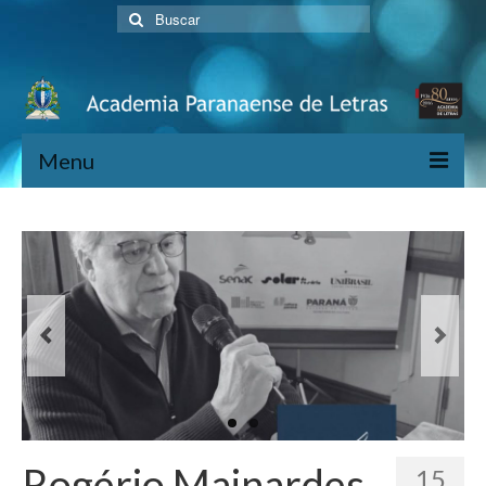
Buscar
por:
Menu
Home
História
Diretoria
Acadêmicos
Estatuto
Publicações
Rogério Mainardes
15