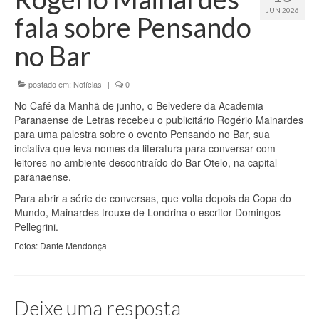
Editais
JUN 2026
fala sobre Pensando
Artigos
no Bar
Notícias
postado em:
Notícias
|
0
Curiosidades
No Café da Manhã de junho, o Belvedere da Academia
Contato
Paranaense de Letras recebeu o publicitário Rogério Mainardes
para uma palestra sobre o evento Pensando no Bar, sua
inciativa que leva nomes da literatura para conversar com
leitores no ambiente descontraído do Bar Otelo, na capital
paranaense.
Para abrir a série de conversas, que volta depois da Copa do
Mundo, Mainardes trouxe de Londrina o escritor Domingos
Pellegrini.
Fotos:
Dante Mendonça
Deixe uma resposta