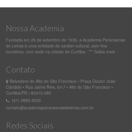
Nossa Academia
Fundada em 26 de setembro de 1936, a Academia Paranaense
de Letras é uma entidade de caráter cultural, sem fins
lucrativos, com sede na cidade de Curitiba. ***
Saiba mais
Contato
Belvedere do Alto do São Francisco • Praça Doutor João
Cândido • Rua Jaime Reis, s/n.º • Alto do São Francisco •
Curitiba/PR • 80410-080
(41) 3883-4530
contato@academiaparanaensedeletras.com.br
Redes Sociais