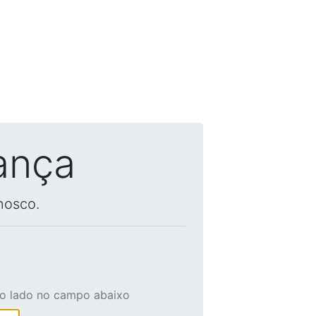
ança
nosco.
ao lado no campo abaixo