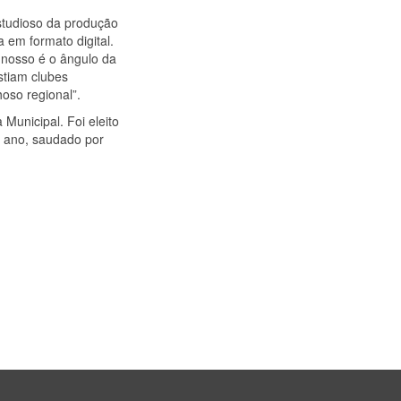
studioso da produção
a em formato digital.
 nosso é o ângulo da
stiam clubes
oso regional”.
u­nicipal. Foi eleito
 ano, saudado por