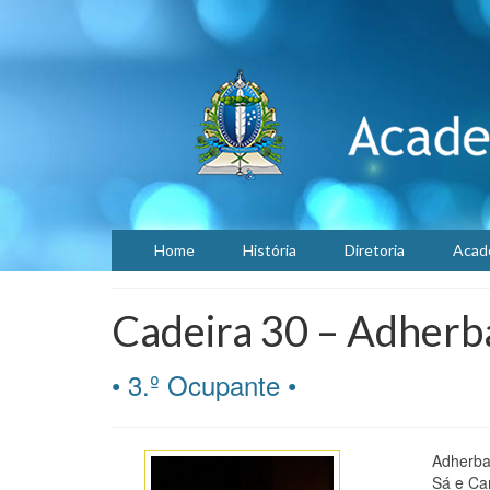
Home
História
Diretoria
Acad
Cadeira 30 – Adherba
• 3.º Ocupante •
Adherbal
Sá e Car