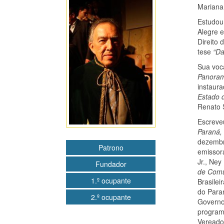
Mariana
Estudou 
Alegre e
Direito 
tese
“Da
Sua voc
Panora
instaura
Estado 
Renato S
Escreveu
Paraná,
dezembr
Patrono
emissor
Jr., Ney
Fundador
de Comu
1.º ocupante
Brasile
do Paran
2.º ocupante
Governo 
program
Vereador