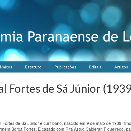
êmicos
Estatuto
Publicações
Editais
Artigos
l Fortes de Sá Júnior (1939
 Fortes de Sá Júnior é curitibano, nascido em 9 de maio de 1939, filh
mem Borba Fortes. É casado com Rita Astrid Calderari Figueiredo, pa