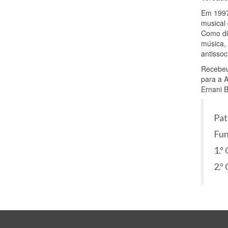
Em 1997,
musical 
Como diz
música, 
antissoc
Recebeu 
para a 
Ernani 
Pat
Fun
1.º
2.º