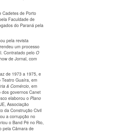
e Cadetes de Porto
pela Faculdade de
vogados do Paraná pela
ou pela revista
he rendeu um processo
al. Contratado pelo
O
Show de Jornal, com
taz de 1973 a 1975, e
o Teatro Guaíra, em
tria & Comércio
, em
o dos governos Canet
usco elaborou o
Plano
JE, Associação
o da Construção Civil
iou a corrupção no
riou o Band Pé no Rio,
do pela Câmara de