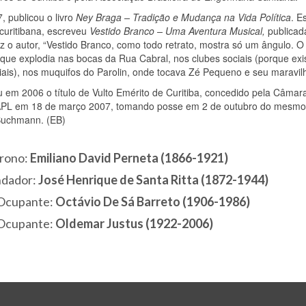
 publicou o livro
Ney Braga – Tradição e Mudança na Vida Política
. E
curitibana, escreveu
Vestido Branco – Uma Aventura Musical,
publicad
 o autor, “Vestido Branco, como todo retrato, mostra só um ângulo. O
que explodia nas bocas da Rua Cabral, nos clubes sociais (porque exi
iais), nos muquifos do Paro­lin, onde tocava Zé Pequeno e seu maravilh
em 2006 o título de Vulto Emérito de Curitiba, concedido pela Câmara M
APL em 18 de março 2007, tomando posse em 2 de outubro do mesmo
Buchmann. (EB)
rono:
Emiliano David Perneta (1866-1921)
dador:
José Henrique de Santa Ritta (1872-1944)
 Ocupante:
Octávio De Sá Barreto (1906-1986)
 Ocupante:
Oldemar Justus (1922-2006)