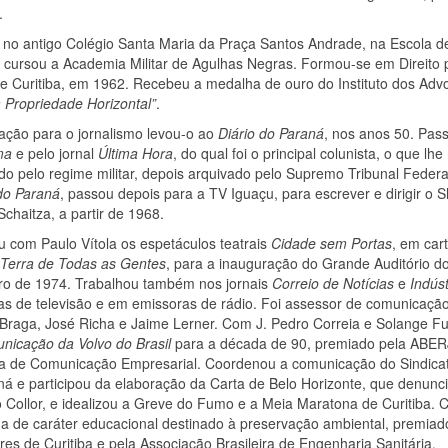
.
no antigo Colégio Santa Maria da Praça Santos Andra­de, na Escola d
 cursou a Academia Militar de Agulhas Negras. Formou-se em Direito 
de Curitiba, em 1962. Recebeu a medalha de ouro do Instituto dos Ad
 Propriedade Horizontal”
.
ação para o jornalismo levou-o ao
Diário do Paraná
, nos anos 50. Pass
ma
e pelo jornal
Última Hora
, do qual foi o principal colunista, o que l
do pelo regime militar, depois arquivado pelo Supremo Tribunal Feder
do Paraná
, passou depois para a TV Iguaçu, para escrever e dirigir o 
chaitza, a partir de 1968.
 com Paulo Vítola os espetáculos teatrais
Cidade sem Portas
, em car
 Terra de Todas as Gentes
, para a inauguração do Grande Audi­tório d
o de 1974. Trabalhou também nos jornais
Correio de Notícias
e
Indús
as de televisão e em emissoras de rádio. Foi assessor de comunicaçã
 Braga, José Richa e Jaime Lerner. Com J. Pedro Correia e Solange F
nicação da Volvo do Brasil
para a década de 90, premiado pela ABER
ira de Comunicação Empresarial. Coordenou a comunicação do Sindicat
á e participou da elaboração da Carta de Belo Horizonte, que denunc
Collor, e idealizou a Greve do Fumo e a Meia Maratona de Curitiba. C
a de caráter educacional destinado à preservação am­biental, premia
es de Curitiba e pela Associação Brasileira de Engenharia Sanitária.