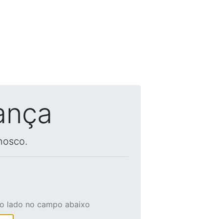
ança
nosco.
ao lado no campo abaixo